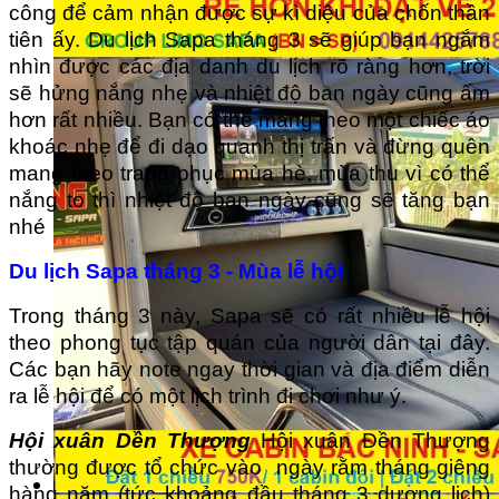
công để cảm nhận được sự kì diệu của chốn thần
tiên ấy. Du lịch Sapa tháng 3 sẽ giúp bạn ngắm
nhìn được các địa danh du lịch rõ ràng hơn, trời
sẽ hửng nắng nhẹ và nhiệt độ ban ngày cũng ấm
hơn rất nhiều. Bạn có thể mang theo một chiếc áo
khoác nhẹ để đi dạo quanh thị trấn và đừng quên
mang theo trang phục mùa hè, mùa thu vì có thể
nắng to thì nhiệt độ ban ngày cũng sẽ tăng bạn
nhé
Du lịch Sapa tháng 3 - Mùa lễ hội
Trong tháng 3 này, Sapa sẽ có rất nhiều lễ hội
theo phong tục tập quán của người dân tại đây.
Các bạn hãy note ngay thời gian và địa điểm diễn
ra lễ hội để có một lịch trình đi chơi như ý.
Hội xuân Dền Thượng
Hội xuân Đền Thượng
thường được tổ chức vào ngày rằm tháng giêng
hàng năm (tức khoảng đầu tháng 3 dương lịch)