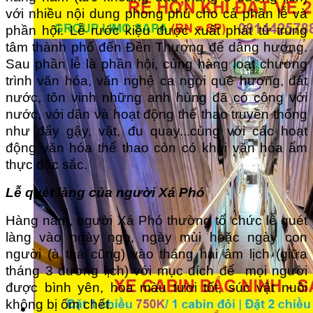
với nhiều nội dung phong phú cho cả phần lễ và
phần hội. Lễ rước kiệu được xuất phát từ trung
tâm thành phố đến Đền Thượng để dâng hương.
Sau phần lễ là phần hội, cùng hàng loạt chương
trình văn hóa, văn nghệ ca ngợi quê hương, đất
nước, tôn vinh những anh hùng đã có công với
nước, với dân và hoạt động thể thao truyền thống
như đẩy gậy, vật, đu quay...cùng với các hoạt
động văn hóa thể thao còn có khui văn hóa ẩm
thực đặc sắc.
Lễ quét làng của người Xá Phó
Hàng năm, người Xá Phó thường tổ chức lễ quét
làng vào ngày ngọ, ngày mùi hoặc ngày con
người (à thá cũng) vào tháng hai âm lịch (giữa
tháng 3 dương lịch) với mục đích để mọi người
được bình yên, hoa màu tươi tốt, súc vật nuôi
không bị ốm chết.