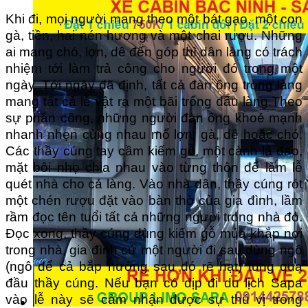
Khi đi, mọi người mang theo một bát gạo, một con
gà, tiền, hai nén hương và một chai rượu. Những
ai mang chó, lợn, dê đến góp thì dân làng có trách
nhiệm tới làm trả công cho người đó trong một
ngày. Tới ngày đã định, tất cả đàn ông trong làng
mang tất cả lễ vật ra một bãi trống đầu làng.Theo
sự phân công, những người đàn ông khoẻ mạnh
nhanh nhẹn cùng nhau mổ lợn, gà, dê hoặc chó.
Các thầy cúng tay cầm kiếm gỗ, một cành lá đao,
mặt bôi nhọ chia nhau vào từng thôn để làm lễ
quét nhà cho cả làng. Vào nhà dân, thầy cúng rót
một chén rượu đặt vào bàn thờ của gia đình, lầm
rầm đọc tên tuổi tất cả những người trong nhà đó.
Đọc xong, thầy cúng dùng kiếm gỗ múa khắp nơi
trong nhà, gia đình cử một người đi sau dùng ngô
(ngô để cả bắp nướng sau đó rẽ hạt) tung qua
đầu thầy cúng. Nếu bạn có dịp đi du lịch Sapa
vào lễ này sẽ cảm nhận được sự thú vị trong