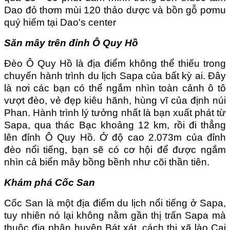
Dao đỏ thơm mùi 120 thảo dược và bồn gỗ pơmu
quý hiếm tại Dao's center
Săn mây trên đỉnh Ô Quy Hồ
Đèo Ô Quy Hồ là địa điểm không thể thiếu trong
chuyến hành trình du lịch Sapa của bất kỳ ai. Đây
là nơi các bạn có thể ngắm nhìn toàn cảnh ô tô
vượt đèo, vẻ đẹp kiêu hãnh, hùng vĩ của định núi
Phan. Hành trình lý tưởng nhất là bạn xuất phát từ
Sapa, qua thác Bạc khoảng 12 km, rồi đi thẳng
lên đỉnh Ô Quy Hồ. Ở độ cao 2.073m của đỉnh
đèo nổi tiếng, bạn sẽ có cơ hội để được ngắm
nhìn cả biển mây bồng bềnh như cõi thần tiên.
Khám phá Cốc San
Cốc San là một địa điểm du lịch nổi tiếng ở Sapa,
tuy nhiên nó lại không nằm gần thị trấn Sapa mà
thuộc địa phận huyện Bát xát, cách thị xã lào Cai