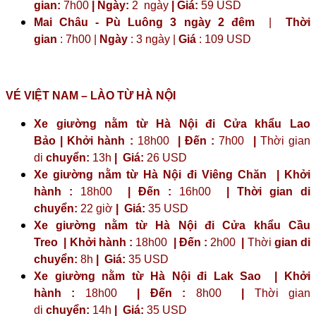
gian:
7h00
| Ngày:
2 ngày
|
Giá:
59 USD
Mai Châu - Pù Luông 3 ngày 2 đêm
|
Thời
gian
: 7h00 |
Ngày
: 3 ngày |
Giá
: 109 USD
VÉ VIỆT NAM – LÀO TỪ HÀ NỘI
Xe giường nằm từ Hà Nội đi Cửa khẩu Lao
Bảo | Khởi hành :
18h00
| Đến :
7h00
|
Thời gian
di
chuyển:
13h
|
Giá:
26 USD
Xe giường nằm từ Hà Nội đi Viêng Chăn | Khởi
hành :
18h00
| Đến :
16h00
| Thời gian di
chuyển:
22 giờ
| Giá:
35 USD
Xe giường nằm từ Hà Nội đi Cửa khẩu Cầu
Treo | Khởi hành :
18h00
| Đến :
2h00
|
Thời
gian di
chuyển:
8h
|
Giá:
35 USD
Xe giường nằm từ Hà Nội đi Lak Sao | Khởi
hành :
18h00
| Đến :
8h00
|
Thời gian
di
chuyển:
14h
|
Giá:
35 USD