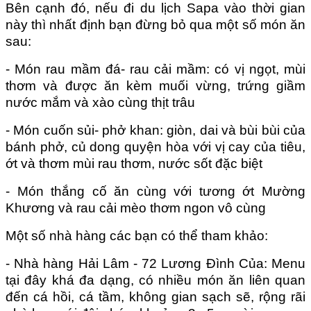
Bên cạnh đó, nếu đi du lịch Sapa vào thời gian
này thì nhất định bạn đừng bỏ qua một số món ăn
sau:
- Món rau mầm đá- rau cải mầm: có vị ngọt, mùi
thơm và được ăn kèm muối vừng, trứng giầm
nước mắm và xào cùng thịt trâu
- Món cuốn sủi- phở khan: giòn, dai và bùi bùi của
bánh phở, củ dong quyện hòa với vị cay của tiêu,
ớt và thơm mùi rau thơm, nước sốt đặc biệt
- Món thắng cố ăn cùng với tương ớt Mường
Khương và rau cải mèo thơm ngon vô cùng
Một số nhà hàng các bạn có thể tham khảo:
- Nhà hàng Hải Lâm - 72 Lương Đình Của: Menu
tại đây khá đa dạng, có nhiều món ăn liên quan
đến cá hồi, cá tầm, không gian sạch sẽ, rộng rãi