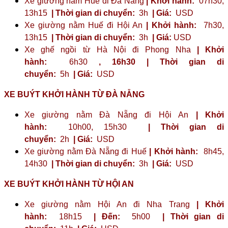
Xe giường nằm Huế đi Đà Nẵng
| Khởi hành:
07h30,
13h15
| Thời gian di chuyển:
3h
| Giá:
USD
Xe giường nằm Huế đi Hội An
| Khởi hành:
7h30,
13h15
| Thời gian di chuyển:
3h
| Giá:
USD
Xe ghế ngồi từ Hà Nội đi Phong Nha
| Khởi
hành:
6h30
,
16h30
| Thời gian di
chuyển:
5h
| Giá:
USD
XE BUÝT KHỞI HÀNH TỪ ĐÀ NẴNG
Xe giường nằm Đà Nẵng đi Hội An
| Khởi
hành:
10h00, 15h30
| Thời gian di
chuyển:
2h
| Giá:
USD
Xe giường nằm Đà Nẵng đi Huế
| Khởi hành:
8h45,
14h30
| Thời gian di chuyển:
3h
| Giá:
USD
XE BUÝT KHỞI HÀNH TỪ HỘI AN
Xe giường nằm Hội An đi Nha Trang
| Khởi
hành:
18h15
| Đến:
5h00
| Thời gian di