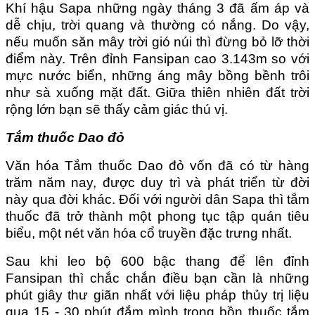
Khí hậu Sapa những ngày tháng 3 đã ấm áp và
dễ chịu, trời quang và thường có nắng. Do vậy,
nếu muốn săn mây trời gió núi thì đừng bỏ lỡ thời
điểm này. Trên đỉnh Fansipan cao 3.143m so với
mực nước biển, những áng mây bồng bềnh trôi
như sà xuống mặt đất. Giữa thiên nhiên đất trời
rộng lớn bạn sẽ thấy cảm giác thú vị.
Tắm thuốc Dao đỏ
Văn hóa Tắm thuốc Dao đỏ vốn đã có từ hàng
trăm năm nay, được duy trì và phát triển từ đời
này qua đời khác. Đối với người dân Sapa thì tắm
thuốc đã trở thành một phong tục tập quán tiêu
biểu, một nét văn hóa cổ truyền đặc trưng nhất.
Sau khi leo bộ 600 bậc thang để lên đỉnh
Fansipan thì chắc chắn điều bạn cần là những
phút giây thư giãn nhất với liệu pháp thủy trị liệu
qua 15 - 30 phút đắm mình trong bồn thuốc tắm