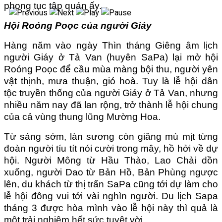
phong tục tập quán ấy.
Hội Roóng Poọc của người Giáy
Hàng năm vào ngày Thìn tháng Giêng âm lịch
người Giáy ở Tả Van (huyên SaPa) lại mở hội
Roóng Poọc để cầu mùa màng bội thu, người yên
vật thịnh, mưa thuận, gió hoà. Tuy là lễ hội dân
tộc truyền thống của người Giáy ở Tả Van, nhưng
nhiều năm nay đã lan rộng, trở thành lễ hội chung
của cả vùng thung lũng Mường Hoa.
Từ sáng sớm, làn sương còn giăng mù mịt từng
đoàn người tíu tít nói cười trong mây, hồ hởi về dự
hội. Người Mông từ Hầu Thào, Lao Chải dồn
xuống, người Dao từ Bản Hồ, Bản Phùng ngược
lên, du khách từ thị trấn SaPa cũng tới dự làm cho
lễ hội đông vui tới vài nghìn người. Du lịch Sapa
tháng 3 được hòa mình vào lễ hội này thì quả là
một trải nghiệm hết sức tuyệt vời,