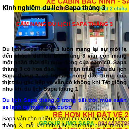
Kinh nghiệm du lịch Sapa tháng 3
CẨM NANG DU LỊCH SAPA THÁNG 3
Du lịch Sapa tháng 3 luôn mang lại sự mới lạ
đến khách du lịch bởi tháng 3 vẫn còn mang
một phần thời tiết mùa đông của năm cũ. Sapa
tháng 3 có hoa đào, hoa mận trắng của du lịch
Sapa tháng 2, có hơi ấm nóng đặc trưng của
thịt trâu gác bếp và vẫn có không khí Tết giống
như khi du lịch Sapa tháng 1
Du lịch Sapa tháng 3 trong tiết trời mùa xuân
se lạnh tại miền sơn cước
Sapa vẫn còn nhiều sương mù vào mỗi sáng sớm
tháng 3, mỗi khi tỉnh giấc, bạn hãy bước ra ban