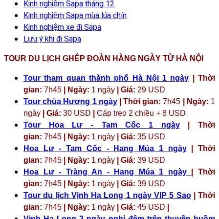
Kinh nghiệm Sapa tháng 12
Kinh nghiệm Sapa mùa lúa chín
Kinh nghiệm xe đi Sapa
Lưu ý khi đi Sapa
TOUR DU LỊCH GHÉP ĐOÀN HÀNG NGÀY TỪ HÀ NỘI
Tour tham quan thành phố Hà Nội 1 ngày
| Thời
gian:
7h45
| Ngày:
1 ngày
| Giá:
29 USD
Tour chùa Hương 1 ngày
| Thời gian:
7h45
| Ngày:
1
ngày
| Giá:
30 USD
|
Cáp treo 2 chiều + 8 USD
Tour Hoa Lư - Tam Cốc 1 ngày
| Thời
gian:
7h45
| Ngày:
1 ngày
| Giá:
35 USD
Hoa Lư - Tam Cốc - Hang Múa 1 ngày
| Thời
gian:
7h45
| Ngày:
1 ngày
| Giá:
39 USD
Hoa Lư - Tràng An - Hang Múa 1 ngày
| Thời
gian:
7h45
| Ngày:
1 ngày
| Giá:
39 USD
Tour du lịch Vịnh Hạ Long 1 ngày VIP 5 Sao
| Thời
gian:
7h45
| Ngày:
1 ngày
| Giá:
45 USD
|
Vịnh Hạ Long 2 ngày nghỉ đêm trên thuyền buồm