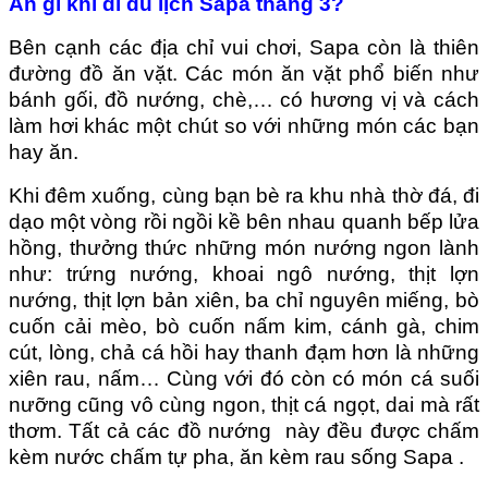
Ăn gì khi đi du lịch Sapa tháng 3?
Bên cạnh các địa chỉ vui chơi, Sapa còn là thiên
đường đồ ăn vặt. Các món ăn vặt phổ biến như
bánh gối, đồ nướng, chè,… có hương vị và cách
làm hơi khác một chút so với những món các bạn
hay ăn.
Khi đêm xuống, cùng bạn bè ra khu nhà thờ đá, đi
dạo một vòng rồi ngồi kề bên nhau quanh bếp lửa
hồng, thưởng thức những món nướng ngon lành
như: trứng nướng, khoai ngô nướng, thịt lợn
nướng, thịt lợn bản xiên, ba chỉ nguyên miếng, bò
cuốn cải mèo, bò cuốn nấm kim, cánh gà, chim
cút, lòng, chả cá hồi hay thanh đạm hơn là những
xiên rau, nấm… Cùng với đó còn có món cá suối
nưỡng cũng vô cùng ngon, thịt cá ngọt, dai mà rất
thơm. Tất cả các đồ nướng này đều được chấm
kèm nước chấm tự pha, ăn kèm rau sống Sapa .