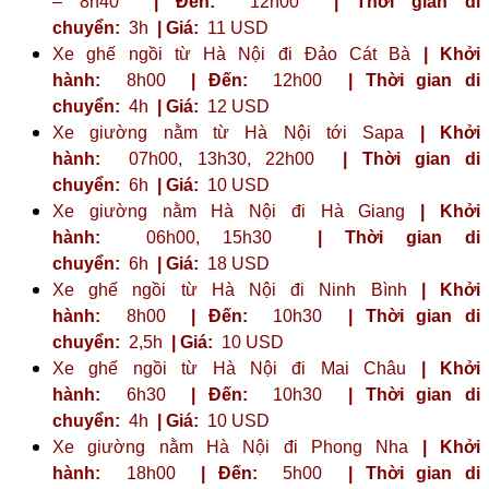
– 8h40
| Đến:
12h00
| Thời gian di
chuyển:
3h
| Giá:
11 USD
Xe ghế ngồi từ Hà Nội đi Đảo Cát Bà
| Khởi
hành:
8h00
| Đến:
12h00
| Thời gian di
chuyển:
4h
| Giá:
12 USD
Xe giường nằm từ Hà Nội tới Sapa
| Khởi
hành:
07h00, 13h30, 22h00
| Thời gian di
chuyển:
6h
| Giá:
10 USD
Xe giường nằm Hà Nội đi Hà Giang
| Khởi
hành:
06h00, 15h30
| Thời gian di
chuyển:
6h
| Giá:
18 USD
Xe ghế ngồi từ Hà Nội đi Ninh Bình
| Khởi
hành:
8h00
| Đến:
10h30
| Thời gian di
chuyển:
2,5h
| Giá:
10 USD
Xe ghế ngồi từ Hà Nội đi Mai Châu
| Khởi
hành:
6h30
| Đến:
10h30
| Thời gian di
chuyển:
4h
| Giá:
10 USD
Xe giường nằm Hà Nội đi Phong Nha
| Khởi
hành:
18h00
| Đến:
5h00
| Thời gian di