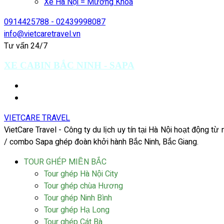
Xe Hà Nội = Mường Khoa
0914425788 - 02439998087
info@vietcaretravel.vn
Tư vấn 24/7
XE CABIN BẮC NINH - SAPA
VIETCARE TRAVEL
VietCare Travel - Công ty du lịch uy tín tại Hà Nội hoạt động t
/ combo Sapa ghép đoàn khởi hành Bắc Ninh, Bắc Giang.
TOUR GHÉP MIỀN BẮC
Tour ghép Hà Nội City
Tour ghép chùa Hương
Tour ghép Ninh Bình
Tour ghép Hạ Long
Tour ghép Cát Bà