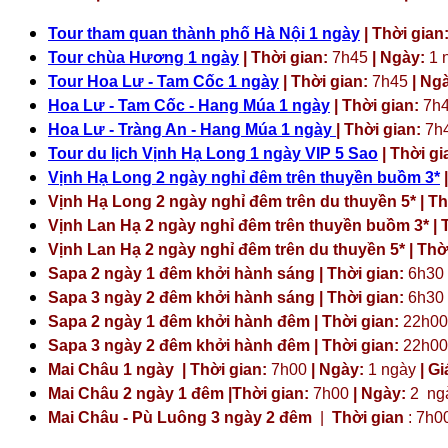
Tour tham quan thành phố Hà Nội 1 ngày
| Thời gian
Tour chùa Hương 1 ngày
| Thời gian:
7h45
| Ngày:
1 
Tour Hoa Lư - Tam Cốc 1 ngày
| Thời gian:
7h45
| Ng
Hoa Lư - Tam Cốc - Hang Múa 1 ngày
| Thời gian:
7h
Hoa Lư - Tràng An - Hang Múa 1 ngày
| Thời gian:
7h
Tour du lịch Vịnh Hạ Long 1 ngày VIP 5 Sao
| Thời gi
Vịnh Hạ Long 2 ngày nghỉ đêm trên thuyền buồm 3*
|
Vịnh Hạ Long 2 ngày nghỉ đêm trên du thuyền 5* | Th
Vịnh Lan Hạ 2 ngày nghỉ đêm trên thuyền buồm 3* | T
Vịnh Lan Hạ 2 ngày nghỉ đêm trên du thuyền 5* | Thời
Sapa 2 ngày 1 đêm khởi hành sáng | Thời gian:
6h30
Sapa 3 ngày 2 đêm khởi hành sáng | Thời gian:
6h30
Sapa 2 ngày 1 đêm khởi hành đêm | Thời gian:
22h00
Sapa 3 ngày 2 đêm khởi hành đêm | Thời gian:
22h00
Mai Châu 1 ngày | Thời gian:
7h00
| Ngày:
1 ngày
| Gi
Mai Châu 2 ngày 1 đêm |Thời gian:
7h00
| Ngày:
2 ng
Mai Châu - Pù Luông 3 ngày 2 đêm
|
Thời gian
: 7h0