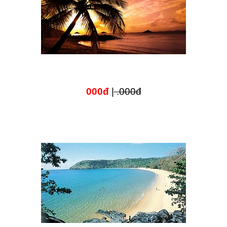
000đ
|
.000đ