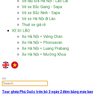
Vé tàu lửa Hà Nội - Lào Cai
Vé xe Bắc Giang - Sapa
Vé xe Bắc Ninh - Sapa
Vé xe Hà Nội đi Lào
Thuê xe giá rẻ
XE ĐI LÀO
Xe Hà Nội = Viêng Chăn
Xe Hà Nội = Phonsavan
Xe Hà Nội = Luang Prabang
Xe Hà Nội = Mường Khoa
Tour ghép Phú Quốc trên bộ 3 ngày 2 đêm bằng máy bay