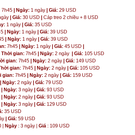
:
7h45
| Ngày:
1 ngày
| Giá:
29 USD
ngày
| Giá:
30 USD
|
Cáp treo 2 chiều + 8 USD
ày:
1 ngày
| Giá:
35 USD
45
| Ngày:
1 ngày
| Giá:
39 USD
45
| Ngày:
1 ngày
| Giá:
39 USD
an:
7h45
| Ngày:
1 ngày
| Giá:
45 USD
|
 Thời gian:
7h45
| Ngày:
2 ngày
| Giá:
105 USD
ời gian:
7h45
| Ngày:
2 ngày
| Giá:
149 USD
hời gian:
7h45
| Ngày:
2 ngày
| Giá:
105 USD
 gian:
7h45
| Ngày:
2 ngày
| Giá:
159 USD
| Ngày:
2 ngày
| Giá:
79 USD
| Ngày:
3 ngày
| Giá:
93 USD
| Ngày:
2 ngày
| Giá:
93 USD
| Ngày:
3 ngày
| Giá:
129 USD
á:
35 USD
ày
|
Giá:
59 USD
0 |
Ngày
: 3 ngày |
Giá
: 109 USD