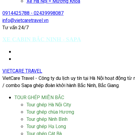
Xe Hà Nội = Mường Khoa
0914425788 - 02439998087
info@vietcaretravel.vn
Tư vấn 24/7
XE CABIN BẮC NINH - SAPA
VIETCARE TRAVEL
VietCare Travel - Công ty du lịch uy tín tại Hà Nội hoạt động t
/ combo Sapa ghép đoàn khởi hành Bắc Ninh, Bắc Giang.
TOUR GHÉP MIỀN BẮC
Tour ghép Hà Nội City
Tour ghép chùa Hương
Tour ghép Ninh Bình
Tour ghép Hạ Long
Tour ghép Cát Bà