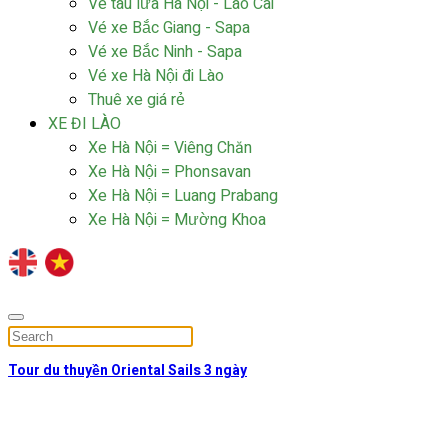
Vé tàu lửa Hà Nội - Lào Cai
Vé xe Bắc Giang - Sapa
Vé xe Bắc Ninh - Sapa
Vé xe Hà Nội đi Lào
Thuê xe giá rẻ
XE ĐI LÀO
Xe Hà Nội = Viêng Chăn
Xe Hà Nội = Phonsavan
Xe Hà Nội = Luang Prabang
Xe Hà Nội = Mường Khoa
Tour du thuyền Oriental Sails 3 ngày