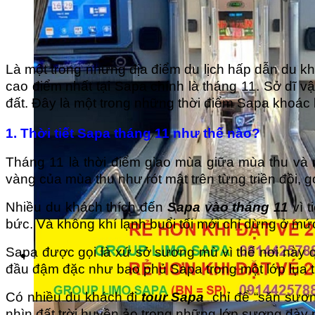
Là một trong những địa điểm du lịch hấp dẫn du kh
cao điểm nhất tại Sapa chính là tháng 11. Sở dĩ vậ
đất. Đây là một trong những thời điểm Sapa khoác l
1. Thời tiết Sapa tháng 11 như thế nào?
Tháng 11 là thời điểm giao mùa giữa mùa thu và 
vàng của mùa thu như rót mật trên từng triền đồi, 
Nhiều du khách thích đến
Sapa vào tháng 11
vì t
bức. Và không khí lạnh buổi tối mới chỉ dừng ở m
Sapa được gọi là xứ sở sương mù vì thế nơi này
đầu đậm đặc như bao phủ Sapa trong một lớp lụa ti
Có nhiều du khách đi
tour Sapa
chỉ để “săn sươn
nhìn đất trời huyền ảo trong những lớp sương dày m