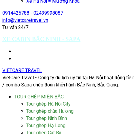
Xe Hà Nội = Mường Khoa
0914425788 - 02439998087
info@vietcaretravel.vn
Tư vấn 24/7
XE CABIN BẮC NINH - SAPA
VIETCARE TRAVEL
VietCare Travel - Công ty du lịch uy tín tại Hà Nội hoạt động t
/ combo Sapa ghép đoàn khởi hành Bắc Ninh, Bắc Giang.
TOUR GHÉP MIỀN BẮC
Tour ghép Hà Nội City
Tour ghép chùa Hương
Tour ghép Ninh Bình
Tour ghép Hạ Long
Tour ghép Cát Bà