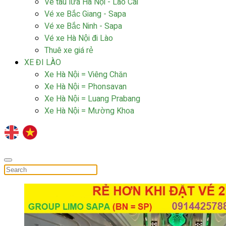
Vé tàu lửa Hà Nội - Lào Cai
Vé xe Bắc Giang - Sapa
Vé xe Bắc Ninh - Sapa
Vé xe Hà Nội đi Lào
Thuê xe giá rẻ
XE ĐI LÀO
Xe Hà Nội = Viêng Chăn
Xe Hà Nội = Phonsavan
Xe Hà Nội = Luang Prabang
Xe Hà Nội = Mường Khoa