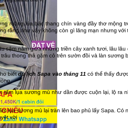
ng ruộng lúa bậc thang chín vàng đầy thơ mộng trê
ng rằng như vậy không còn gì lãng mạn nhưng với ti
u sậm nằm giữa những triền cây xanh tươi, lâu lâu
 trâu thong thả gặm cỏ trên sườn đồi và làn sương
cho biết
du lịch
Sapa vào tháng 11
có thể thấy được
lòng.
n tấm lụa sương mù như dần được cuộn lại, lộ ra 
ấm lụa sương mù lại tràn lên bao phủ lấy Sapa. Có 
uyệt vời