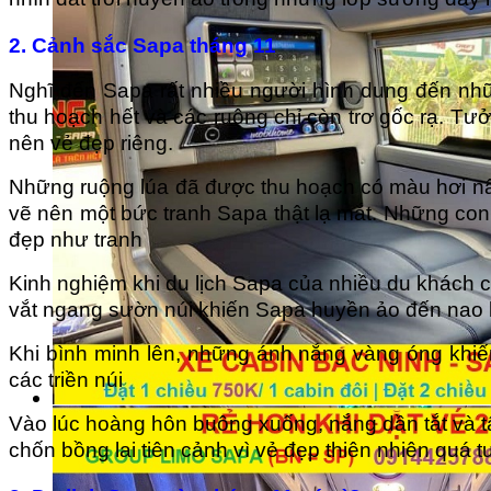
2. Cảnh sắc Sapa tháng 11
Nghĩ đến Sapa rất nhiều người hình dung đến nhữ
thu hoạch hết và các ruộng chỉ còn trơ gốc rạ. Tưở
nên vẻ đẹp riêng.
Những ruộng lúa đã được thu hoạch có màu hơi nâ
vẽ nên một bức tranh Sapa thật lạ mắt. Những con
đẹp như tranh
Kinh nghiệm khi du lịch Sapa của nhiều du khách 
vắt ngang sườn núi khiến Sapa huyền ảo đến nao 
Khi bình minh lên, những ánh nắng vàng óng khiế
các triền núi
Vào lúc hoàng hôn buông xuống, nắng dần tắt và t
chốn bồng lai tiên cảnh vì vẻ đẹp thiên nhiên quá t