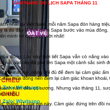
CẨM NANG DU LỊCH SAPA THÁNG 11
ách nhất tại Việt Nam, mỗi năm Sapa đón hàng triệu 
y là do đây là thời điểm Sapa bước vào mùa đông, t
ên mình vẻ đẹp tuyệt vời nhất!
mùa đông. Lúc này thời tiết Sapa vẫn có nắng và
góc núi, vạt cây đã phủ lên Sapa một cảnh sắc sinh 
iết trời mát mẻ, nắng chỉ đủ để đem lại cảm giác ấ
ức đầu mùa đông nên đem lại cảm giác khoan khoái, 
 quanh năm đều có sương. Nhưng vào tháng 11, sư
nh khôi.
g” tháng 11 của nơi này. Cảm giác đứng trên đồi n
ỏng thật là thú vị